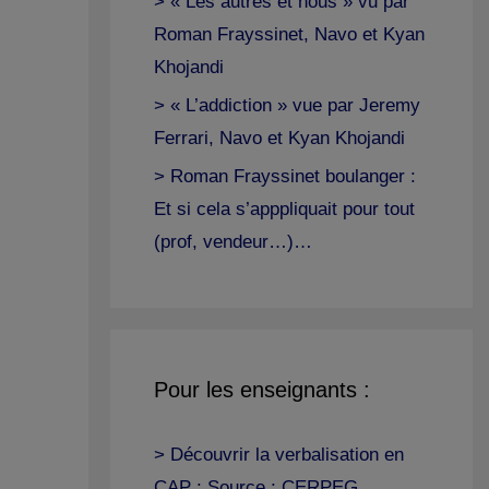
> « Les autres et nous » vu par
Roman Frayssinet, Navo et Kyan
Khojandi
> « L’addiction » vue par Jeremy
Ferrari, Navo et Kyan Khojandi
> Roman Frayssinet boulanger :
Et si cela s’apppliquait pour tout
(prof, vendeur…)…
Pour les enseignants :
> Découvrir la verbalisation en
CAP : Source : CERPEG