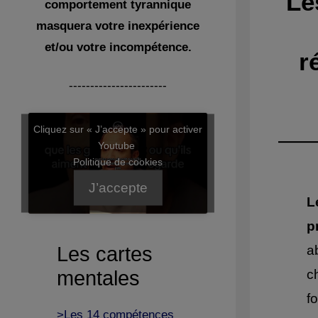
Le
comportement tyrannique
masquera votre inexpérience
et/ou votre incompétence.
r
-----------------------
Cliquez sur « J’accepte » pour activer
Youtube
Politique de cookies
J’accepte
L
p
Les cartes
a
mentales
c
f
>Les 14 compétences