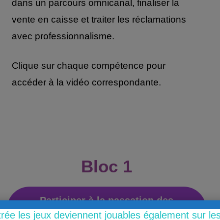
dans un parcours omnicanal, finaliser la
vente en caisse et traiter les réclamations
avec professionnalisme.
Clique sur chaque compétence pour
accéder à la vidéo correspondante.
Bloc 1
Participer à la passation des
trée les jeux deviennent jouables également sur l
commandes fournisseurs