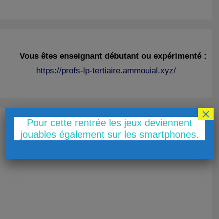
Vous êtes enseignant débutant ou expérimenté :
https://profs-lp-tertiaire.ammouial.xyz/
×
Pour cette rentrée les jeux deviennent
jouables également sur les smartphones.