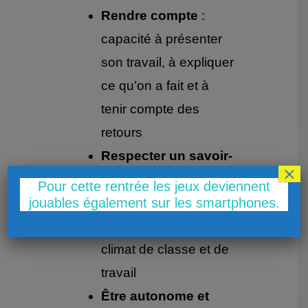
Rendre compte
:
capacité à présenter
son travail, à expliquer
ce qu’on a fait et à
tenir compte des
retours
Respecter un savoir-
×
être
: attitude
Pour cette rentrée les jeux deviennent
professionnelle,
jouables également sur les smartphones.
implication, respect du
climat de classe et de
travail
Être autonome et