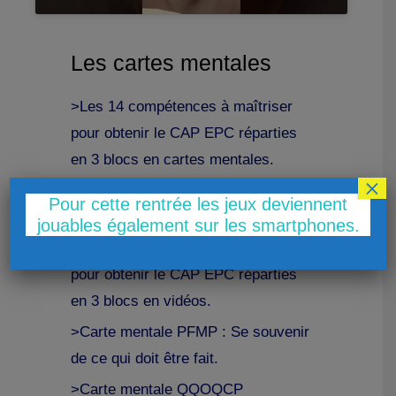
Les cartes mentales
>Les 14 compétences à maîtriser
pour obtenir le CAP EPC réparties
en 3 blocs en cartes mentales.
×
>Exemple de mise en place dans
Pour cette rentrée les jeux deviennent
une salle
jouables également sur les smartphones.
>Les 14 compétences à maîtriser
pour obtenir le CAP EPC réparties
en 3 blocs en vidéos.
>Carte mentale PFMP : Se souvenir
de ce qui doit être fait.
>Carte mentale QQOQCP