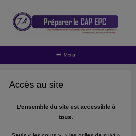
Aller
au
contenu
Menu
Accès au site
L’ensemble du site est accessible à
tous.
Seuls « les cours », « les grilles de suivi »