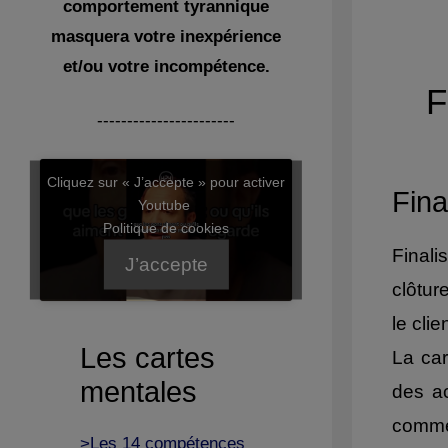
comportement tyrannique
masquera votre inexpérience
et/ou votre incompétence.
F
-----------------------
Cliquez sur « J’accepte » pour activer
Fina
Youtube
Politique de cookies
Finali
J’accepte
clôtur
le cli
Les cartes
La car
mentales
des ac
commer
>Les 14 compétences