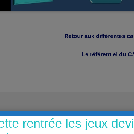
Retour aux différentes c
Le référentiel du 
ette rentrée les jeux dev