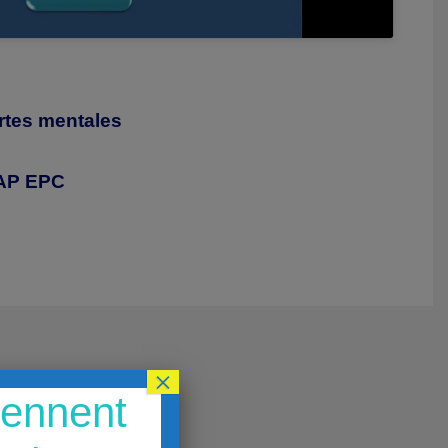
artes mentales
CAP EPC
×
iennent