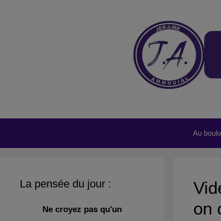
Aller
au
contenu
Au boulot
La pensée du jour :
Vid
on 
Ne croyez pas qu'un