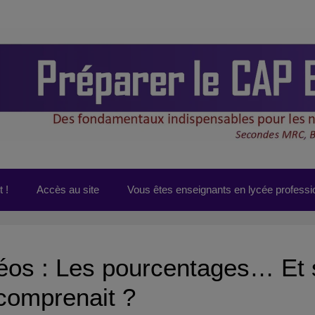
 !
Accès au site
Vous êtes enseignants en lycée professi
éos : Les pourcentages… Et 
comprenait ?