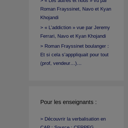
> « Les autres et nous » vu par
Roman Frayssinet, Navo et Kyan
Khojandi
> « L’addiction » vue par Jeremy
Ferrari, Navo et Kyan Khojandi
> Roman Frayssinet boulanger :
Et si cela s’apppliquait pour tout
(prof, vendeur…)…
Pour les enseignants :
> Découvrir la verbalisation en
CAP : Source : CERPEG