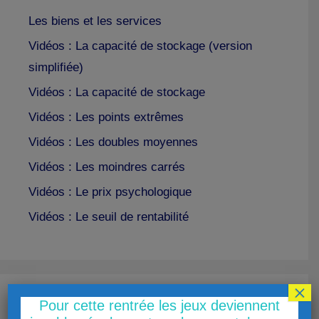
Les biens et les services
Vidéos : La capacité de stockage (version
simplifiée)
Vidéos : La capacité de stockage
Vidéos : Les points extrêmes
Vidéos : Les doubles moyennes
Vidéos : Les moindres carrés
Vidéos : Le prix psychologique
Vidéos : Le seuil de rentabilité
×
Pour cette rentrée les jeux deviennent
Utiliser le poste caisse