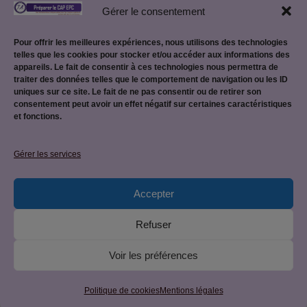
Gérer le consentement
Créer son site pédagogique WordPress
Pour offrir les meilleures expériences, nous utilisons des technologies
telles que les cookies pour stocker et/ou accéder aux informations des
appareils. Le fait de consentir à ces technologies nous permettra de
traiter des données telles que le comportement de navigation ou les ID
uniques sur ce site. Le fait de ne pas consentir ou de retirer son
consentement peut avoir un effet négatif sur certaines caractéristiques
et fonctions.
Mentions légales
Gérer les services
Accepter
Politique de confidentialité
Refuser
Voir les préférences
© 2026 CAP EPC : équipier polyvalent du commerce • Site
créé par
JetForceOne
• Construit avec
GeneratePress
Politique de cookies
Mentions légales