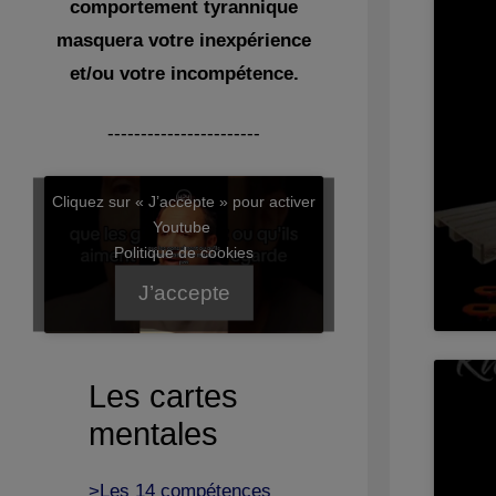
comportement tyrannique
masquera votre inexpérience
et/ou votre incompétence.
-----------------------
Cliquez sur « J’accepte » pour activer
Youtube
Politique de cookies
J’accepte
Les cartes
mentales
>Les 14 compétences