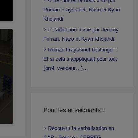
> « Les autres et nous » vu par
Roman Frayssinet, Navo et Kyan
Khojandi
> « L’addiction » vue par Jeremy
Ferrari, Navo et Kyan Khojandi
> Roman Frayssinet boulanger :
Et si cela s’apppliquait pour tout
(prof, vendeur…)…
Pour les enseignants :
> Découvrir la verbalisation en
CAP : Source : CERPEG