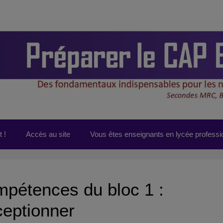
 !
Accès au site
Vous êtes enseignants en lycée professi
pétences du bloc 1 :
eptionner