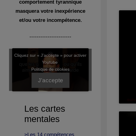
comportement tyrannique
masquera votre inexpérience
et/ou votre incompétence.
-----------------------
Cliquez sur « J’accepte » pour activer
Youtube
Politique de cookies
J’accepte
Les cartes
mentales
>Les 14 compétences