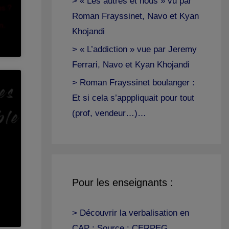
> « Les autres et nous » vu par
Roman Frayssinet, Navo et Kyan
Khojandi
> « L’addiction » vue par Jeremy
Ferrari, Navo et Kyan Khojandi
> Roman Frayssinet boulanger :
Et si cela s’apppliquait pour tout
(prof, vendeur…)…
Pour les enseignants :
> Découvrir la verbalisation en
CAP : Source : CERPEG