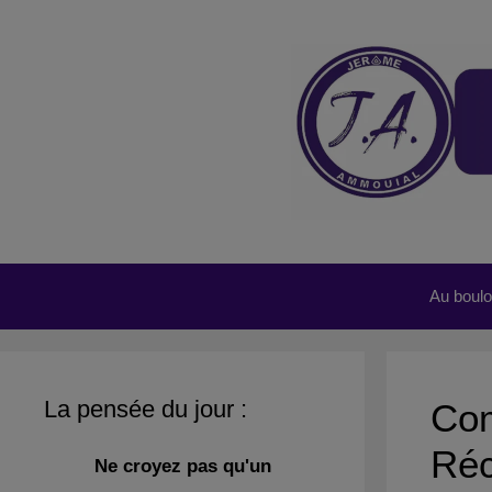
Aller
au
contenu
Au boulot
La pensée du jour :
Com
Réc
Ne croyez pas qu'un