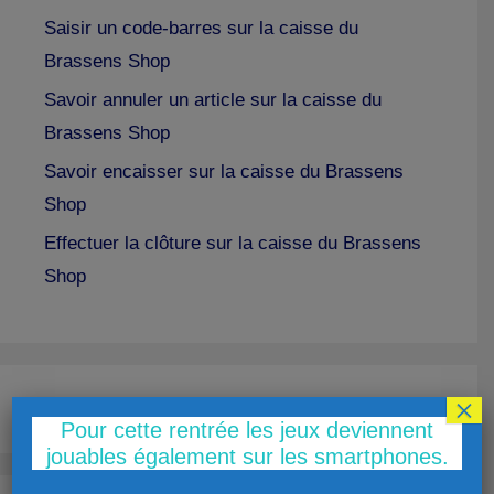
Saisir un code-barres sur la caisse du
Brassens Shop
Savoir annuler un article sur la caisse du
Brassens Shop
Savoir encaisser sur la caisse du Brassens
Shop
Effectuer la clôture sur la caisse du Brassens
Shop
×
Pour cette rentrée les jeux deviennent
jouables également sur les smartphones.