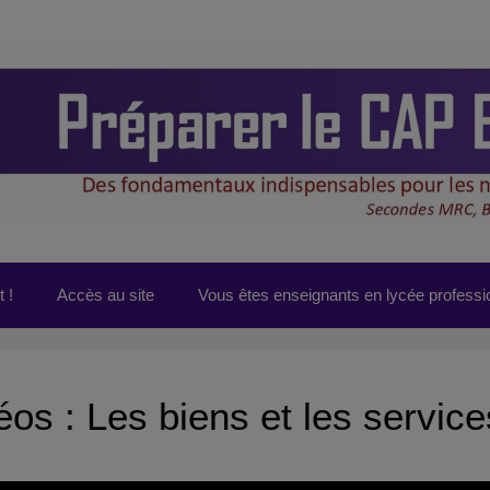
 !
Accès au site
Vous êtes enseignants en lycée professi
éos : Les biens et les service