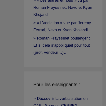
> « Les autres et nous » vu par
Roman Frayssinet, Navo et Kyan
Khojandi
> « L’addiction » vue par Jeremy
Ferrari, Navo et Kyan Khojandi
> Roman Frayssinet boulanger :
Et si cela s’apppliquait pour tout
(prof, vendeur…)…
Pour les enseignants :
> Découvrir la verbalisation en
CAP : Source : CERPEG