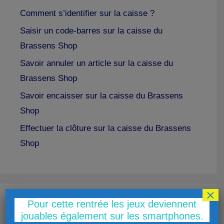
Comment s’identifier sur la caisse ?
Saisir un code-barres sur la caisse du
Brassens Shop
Savoir annuler un article sur la caisse du
Brassens Shop
Savoir encaisser sur la caisse du Brassens
Shop
Effectuer la clôture sur la caisse du Brassens
Shop
×
Pour cette rentrée les jeux deviennent
jouables également sur les smartphones.