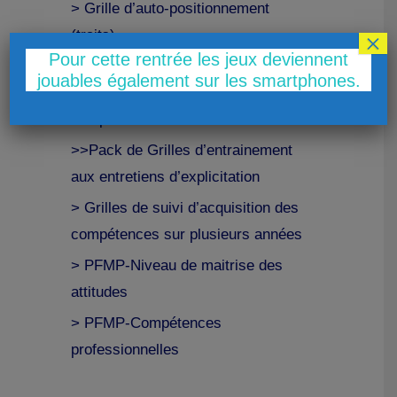
> Grille d’auto-positionnement
(traits)
×
Pour cette rentrée les jeux deviennent
> Grille d’entretien de formation
jouables également sur les smartphones.
commune pour toutes les
compétences
>>Pack de Grilles d’entrainement
aux entretiens d’explicitation
> Grilles de suivi d’acquisition des
compétences sur plusieurs années
> PFMP-Niveau de maitrise des
attitudes
> PFMP-Compétences
professionnelles