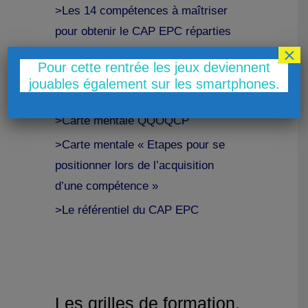
>Les 14 compétences à maîtriser
pour obtenir le CAP EPC réparties
×
en 3 blocs en vidéos.
Pour cette rentrée les jeux deviennent
>Carte mentale PFMP : Se souvenir
jouables également sur les smartphones.
de ce qui doit être fait.
>Carte mentale QQOQCP
>Carte mentale « Etapes pour se
positionner lors de l’acquisition
d’une compétence »
>Le référentiel du CAP EPC
Les grilles de formation,