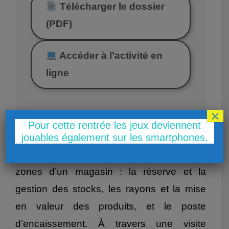
Télécharger le dossier
(PDF)
Accéder à l’activité en
ligne
×
Pour cette rentrée les jeux deviennent
Ce premier scénario permet à l’élève de
jouables également sur les smartphones.
découvrir concrètement les trois grandes
zones d’un magasin : la réserve et la
gestion des stocks, les rayons et la mise
en valeur des produits, et le poste
d’encaissement. À travers une visite