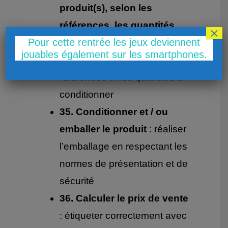
produit(s), selon les
références, les quantités,
×
Pour cette rentrée les jeux deviennent
les prix
: choisir les bons
jouables également sur les smartphones.
produits en vérifiant les
références et les quantités à
conditionner
35. Conditionner et / ou
emballer le produit
: réaliser
l’emballage en respectant les
normes de présentation et de
sécurité
36. Calculer le prix de vente
: étiqueter correctement avec