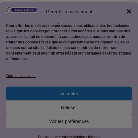
Retour aux différentes cartes mentales
Gérer le consentement
Pour offrir les meilleures expériences, nous utilisons des technologies
Le référentiel du CAP EPC
telles que les cookies pour stocker et/ou accéder aux informations des
appareils. Le fait de consentir à ces technologies nous permettra de
traiter des données telles que le comportement de navigation ou les ID
uniques sur ce site. Le fait de ne pas consentir ou de retirer son
consentement peut avoir un effet négatif sur certaines caractéristiques
et fonctions.
Mentions légales
Gérer les services
Accepter
Politique de confidentialité
Refuser
Voir les préférences
© 2026 CAP EPC : équipier polyvalent du commerce • Site
créé par
JetForceOne
• Construit avec
GeneratePress
Politique de cookies
Mentions légales