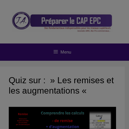
Aller
au
contenu
Menu
Quiz sur : » Les remises et
les augmentations «