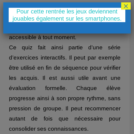
×
joue directement dans le navigateur. Il
Pour cette rentrée les jeux deviennent
fonctionne sans inscription, sur ordinateur
jouables également sur les smartphones.
comme sur mobile, ce qui le rend
accessible à tout moment.
Ce quiz fait ainsi partie d’une série
d’exercices interactifs. Il peut par exemple
être utilisé en fin de séquence pour vérifier
les acquis. Il est aussi utile avant une
évaluation formelle. Chaque élève
progresse ainsi à son propre rythme, sans
pression de groupe. Il peut recommencer
autant de fois que nécessaire pour
consolider ses connaissances.