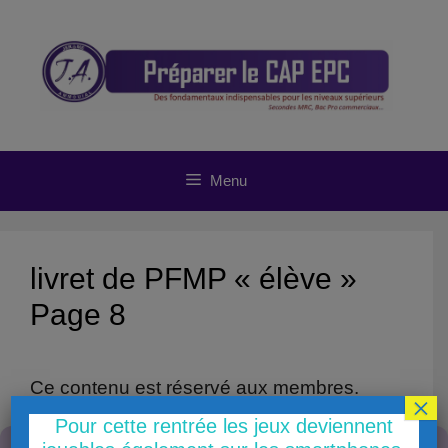
Aller
au
contenu
Menu
livret de PFMP « élève »
Page 8
Ce contenu est réservé aux membres.
×
Already a member?
Connectez-vous ici
Pour cette rentrée les jeux deviennent