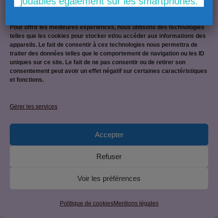
jouables également sur les smartphones.
Gérer le consentement
Pour offrir les meilleures expériences, nous utilisons des technologies
telles que les cookies pour stocker et/ou accéder aux informations des
appareils. Le fait de consentir à ces technologies nous permettra de
Mentions légales
traiter des données telles que le comportement de navigation ou les ID
uniques sur ce site. Le fait de ne pas consentir ou de retirer son
consentement peut avoir un effet négatif sur certaines caractéristiques
et fonctions.
Politique de confidentialité
Gérer les services
Accepter
© 2026 CAP EPC : équipier polyvalent du commerce • Site
Refuser
créé par
JetForceOne
• Construit avec
GeneratePress
Voir les préférences
Politique de cookies
Mentions légales