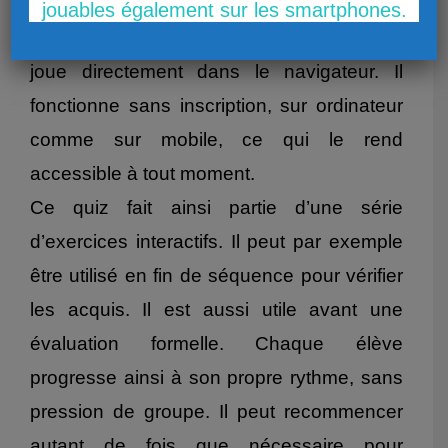
plusieurs fois. Cela favorise la
jouables également sur les smartphones.
mémorisation par la répétition. Enfin, il se
joue directement dans le navigateur. Il
fonctionne sans inscription, sur ordinateur
comme sur mobile, ce qui le rend
accessible à tout moment.
Ce quiz fait ainsi partie d’une série
d’exercices interactifs. Il peut par exemple
être utilisé en fin de séquence pour vérifier
les acquis. Il est aussi utile avant une
évaluation formelle. Chaque élève
progresse ainsi à son propre rythme, sans
pression de groupe. Il peut recommencer
autant de fois que nécessaire pour