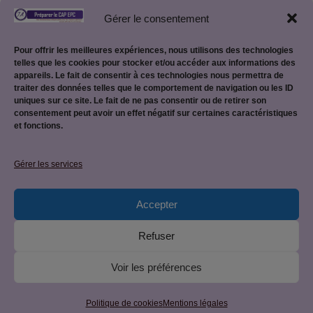
Gérer le consentement
Retour vers la page des Quiz
Pour offrir les meilleures expériences, nous utilisons des technologies
telles que les cookies pour stocker et/ou accéder aux informations des
appareils. Le fait de consentir à ces technologies nous permettra de
traiter des données telles que le comportement de navigation ou les ID
uniques sur ce site. Le fait de ne pas consentir ou de retirer son
consentement peut avoir un effet négatif sur certaines caractéristiques
et fonctions.
Mentions légales
Gérer les services
Accepter
Politique de confidentialité
Refuser
Voir les préférences
© 2026 CAP EPC : équipier polyvalent du commerce • Site
créé par
JetForceOne
• Construit avec
GeneratePress
Politique de cookies
Mentions légales