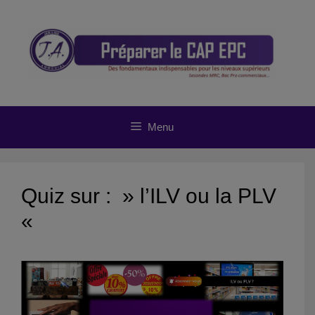
Aller
au
contenu
Menu
Quiz sur : » l’ILV ou la PLV
«