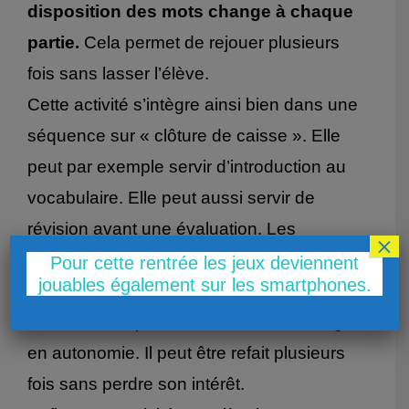
disposition des mots change à chaque
partie.
Cela permet de rejouer plusieurs
fois sans lasser l’élève.
Cette activité s’intègre ainsi bien dans une
séquence sur « clôture de caisse ». Elle
peut par exemple servir d’introduction au
vocabulaire. Elle peut aussi servir de
révision avant une évaluation. Les
×
enseignants peuvent également s’en
Pour cette rentrée les jeux deviennent
jouables également sur les smartphones.
inspirer pour leurs propres supports.
L’exercice se prête aussi bien à un usage
en autonomie. Il peut être refait plusieurs
fois sans perdre son intérêt.