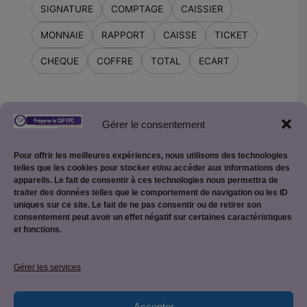
SIGNATURE
COMPTAGE
CAISSIER
MONNAIE
RAPPORT
CAISSE
TICKET
CHEQUE
COFFRE
TOTAL
ECART
Gérer le consentement
Retour vers la page des Mots mêlés
Pour offrir les meilleures expériences, nous utilisons des technologies
telles que les cookies pour stocker et/ou accéder aux informations des
appareils. Le fait de consentir à ces technologies nous permettra de
traiter des données telles que le comportement de navigation ou les ID
uniques sur ce site. Le fait de ne pas consentir ou de retirer son
consentement peut avoir un effet négatif sur certaines caractéristiques
et fonctions.
Mentions légales
Gérer les services
Accepter