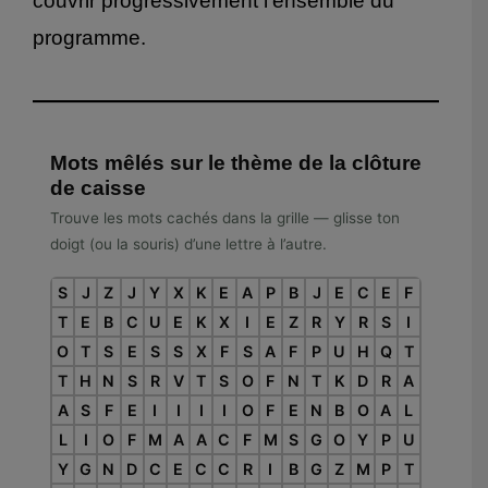
couvrir progressivement l’ensemble du
programme.
Mots mêlés sur le thème de la clôture
de caisse
Trouve les mots cachés dans la grille — glisse ton
doigt (ou la souris) d’une lettre à l’autre.
S
J
Z
J
Y
X
K
E
A
P
B
J
E
C
E
F
T
E
B
C
U
E
K
X
I
E
Z
R
Y
R
S
I
O
T
S
E
S
S
X
F
S
A
F
P
U
H
Q
T
T
H
N
S
R
V
T
S
O
F
N
T
K
D
R
A
A
S
F
E
I
I
I
I
O
F
E
N
B
O
A
L
L
I
O
F
M
A
A
C
F
M
S
G
O
Y
P
U
Y
G
N
D
C
E
C
C
R
I
B
G
Z
M
P
T