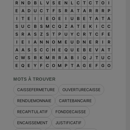
R
N
D
B
L
V
S
E
N
L
C
T
C
T
O
I
E
A
D
U
C
T
F
S
R
A
T
A
R
R
R
P
I
T
E
I
I
E
O
E
I
U
B
E
T
A
T
A
S
U
C
B
S
M
C
Q
Z
A
T
E
K
I
C
C
S
R
A
S
Z
S
T
P
U
Y
C
R
T
C
F
E
I
E
I
A
N
N
O
M
E
U
D
N
E
R
I
R
A
A
S
S
C
C
H
E
Q
U
E
B
E
V
A
T
C
W
S
R
K
M
R
R
A
B
I
Q
J
T
U
C
E
Q
E
Y
F
C
O
M
P
T
A
G
E
F
G
O
MOTS À TROUVER
CAISSEFERMETURE
OUVERTURECAISSE
RENDUEMONNAIE
CARTEBANCAIRE
RECAPITULATIF
FONDDECAISSE
ENCAISSEMENT
JUSTIFICATIF