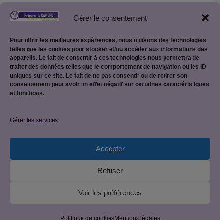
Gérer le consentement
Retour vers la page des Mots croisés
Pour offrir les meilleures expériences, nous utilisons des technologies
telles que les cookies pour stocker et/ou accéder aux informations des
appareils. Le fait de consentir à ces technologies nous permettra de
traiter des données telles que le comportement de navigation ou les ID
uniques sur ce site. Le fait de ne pas consentir ou de retirer son
consentement peut avoir un effet négatif sur certaines caractéristiques
et fonctions.
Mentions légales
Gérer les services
Accepter
Politique de confidentialité
Refuser
Voir les préférences
© 2026 CAP EPC : équipier polyvalent du commerce • Site
créé par
JetForceOne
• Construit avec
GeneratePress
Politique de cookies
Mentions légales