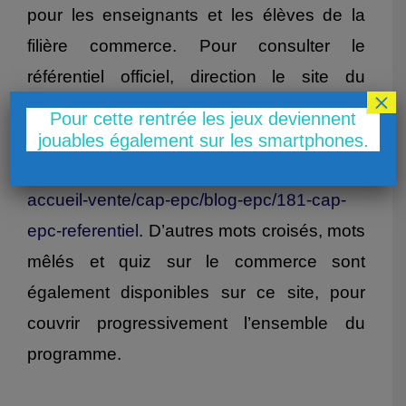
pour les enseignants et les élèves de la
filière commerce. Pour consulter le
référentiel officiel, direction le site du
×
Cerpeg, une référence reconnue pour les
Pour cette rentrée les jeux deviennent
enseignants du tertiaire :
jouables également sur les smartphones.
https://j4.cerpeg.fr/metiers/commerce-
accueil-vente/cap-epc/blog-epc/181-cap-
epc-referentiel
. D’autres mots croisés, mots
mêlés et quiz sur le commerce sont
également disponibles sur ce site, pour
couvrir progressivement l’ensemble du
programme.