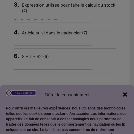
3.
Expression utilisée pour faire le calcul du stock
(7)
4.
Article suivi dans le cadencier (7)
6.
S + L - S2 (6)
Gérer le consentement
Retour vers la page des Mots croisés
Pour offrir les meilleures expériences, nous utilisons des technologies
telles que les cookies pour stocker et/ou accéder aux informations des
appareils. Le fait de consentir à ces technologies nous permettra de
traiter des données telles que le comportement de navigation ou les ID
uniques sur ce site. Le fait de ne pas consentir ou de retirer son