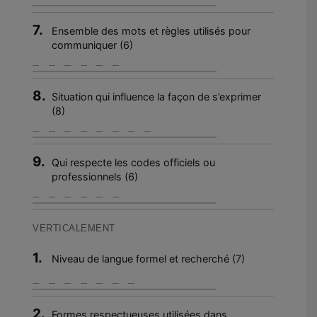
7.
Ensemble des mots et règles utilisés pour
communiquer (6)
8.
Situation qui influence la façon de s’exprimer
(8)
9.
Qui respecte les codes officiels ou
professionnels (6)
VERTICALEMENT
1.
Niveau de langue formel et recherché (7)
2.
Formes respectueuses utilisées dans