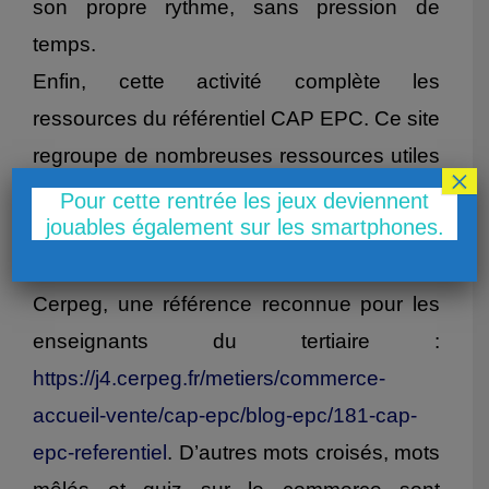
son propre rythme, sans pression de
temps.
Enfin, cette activité complète les
ressources du référentiel CAP EPC. Ce site
regroupe de nombreuses ressources utiles
×
pour les enseignants et les élèves de la
Pour cette rentrée les jeux deviennent
jouables également sur les smartphones.
filière commerce. Pour consulter le
référentiel officiel, direction le site du
Cerpeg, une référence reconnue pour les
enseignants du tertiaire :
https://j4.cerpeg.fr/metiers/commerce-
accueil-vente/cap-epc/blog-epc/181-cap-
epc-referentiel
. D’autres mots croisés, mots