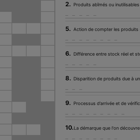
2.
Produits abîmés ou inutilisables
4
5.
Action de compter les produits 
6.
Différence entre stock réel et s
8.
Disparition de produits due à u
9.
Processus d’arrivée et de vérif
10.
La démarque que l'on découvre lo