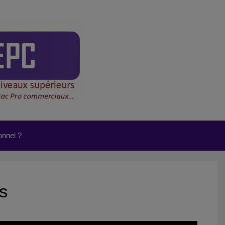
onnel ?
ks