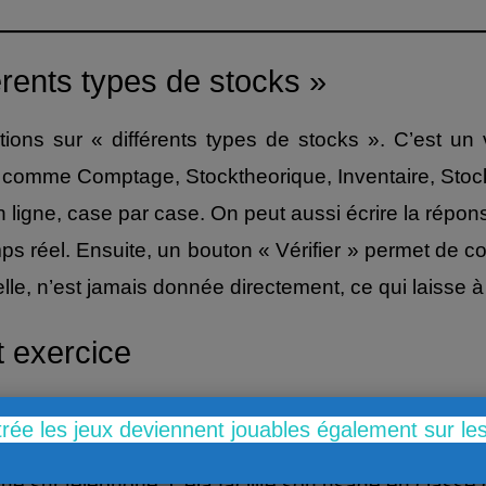
érents types de stocks »
itions sur « différents types de stocks ». C’est u
comme Comptage, Stocktheorique, Inventaire, Stockree
en ligne, case par case. On peut aussi écrire la répo
réel. Ensuite, un bouton « Vérifier » permet de co
lle, n’est jamais donnée directement, ce qui laisse à l
t exercice
ne définition à un mot. C’est plus exigeant qu’un si
trée les jeux deviennent jouables également sur l
erme. Ainsi, l’élève progresse à son rythme. Il cor
que sur téléphone. Cela facilite son usage en classe 