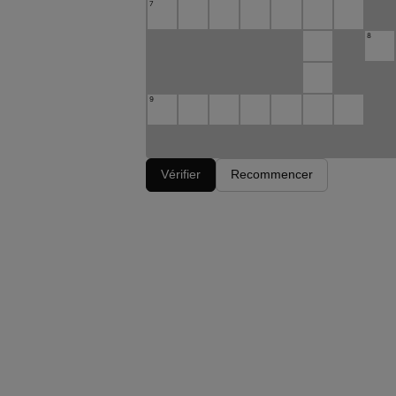
7
8
9
Vérifier
Recommencer