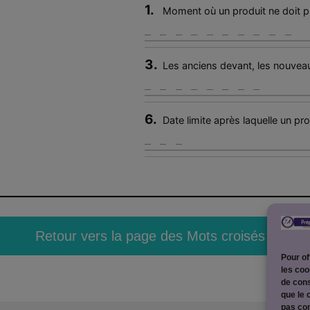
1.
Moment où un produit ne doit 
3.
Les anciens devant, les nouveau
6.
Date limite après laquelle un pr
Retour vers la page des Mots croisés
Pour of
les coo
de cons
que le 
pas con