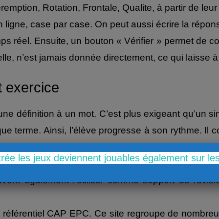
ption, Rotation, Frontale, Qualite, à partir de leur d
en ligne, case par case. On peut aussi écrire la répo
réel. Ensuite, un bouton « Vérifier » permet de co
lle, n’est jamais donnée directement, ce qui laisse à l
t exercice
ne définition à un mot. C’est plus exigeant qu’un si
erme. Ainsi, l’élève progresse à son rythme. Il cor
que sur téléphone. Cela facilite son usage en classe 
trée les jeux deviennent jouables également sur l
sur « rotation ». Il permet en effet de consolider les
vent également l’utiliser comme support de révisi
du référentiel CAP EPC. Ce site regroupe de nombreu