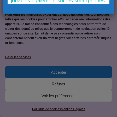
jouables également sur les smartphones.
Gérer le consentement
Pour offrir les meilleures expériences, nous utilisons des technologies
telles que les cookies pour stocker et/ou accéder aux informations des
appareils. Le fait de consentir à ces technologies nous permettra de
Mentions légales
traiter des données telles que le comportement de navigation ou les ID
uniques sur ce site. Le fait de ne pas consentir ou de retirer son
consentement peut avoir un effet négatif sur certaines caractéristiques
et fonctions.
Politique de confidentialité
Gérer les services
Accepter
© 2026 CAP EPC : équipier polyvalent du commerce • Site
Refuser
créé par
JetForceOne
• Construit avec
GeneratePress
Voir les préférences
Politique de cookies
Mentions légales