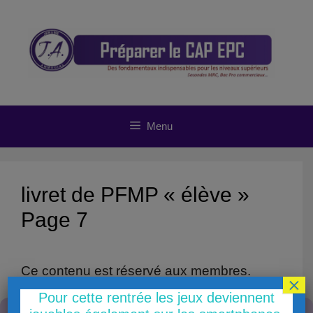
Aller
au
contenu
Menu
livret de PFMP « élève »
Page 7
Ce contenu est réservé aux membres.
×
Already a member?
Connectez-vous ici
Pour cette rentrée les jeux deviennent