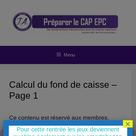
Aller
au
contenu
Menu
Calcul du fond de caisse –
Page 1
Ce contenu est réservé aux membres.
×
Already a member?
Connectez-vous ici
Pour cette rentrée les jeux deviennent