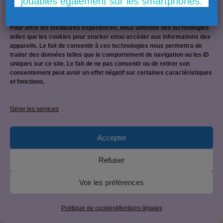
jouables également sur les smartphones.
Gérer le consentement
Pour offrir les meilleures expériences, nous utilisons des technologies
telles que les cookies pour stocker et/ou accéder aux informations des
appareils. Le fait de consentir à ces technologies nous permettra de
Mentions légales
traiter des données telles que le comportement de navigation ou les ID
uniques sur ce site. Le fait de ne pas consentir ou de retirer son
consentement peut avoir un effet négatif sur certaines caractéristiques
et fonctions.
Politique de confidentialité
Gérer les services
Accepter
© 2026 CAP EPC : équipier polyvalent du commerce • Site
Refuser
créé par
JetForceOne
• Construit avec
GeneratePress
Voir les préférences
Politique de cookies
Mentions légales