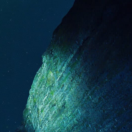
cap-epc.ammouial.xyz