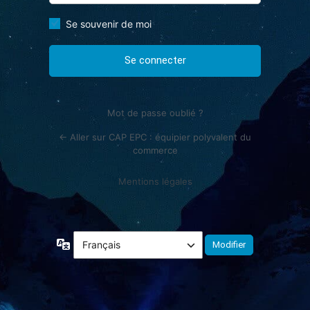
Se souvenir de moi
Mot de passe oublié ?
← Aller sur CAP EPC : équipier polyvalent du
commerce
Mentions légales
Langue